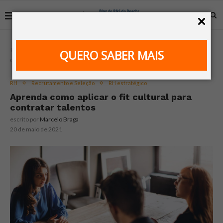
Home
RH
Aprenda como aplicar o fit cultural para
QUERO SABER MAIS
contratar talentos
RH
Recrutamento e Seleção
RH estratégico
Aprenda como aplicar o fit cultural para
contratar talentos
escrito por
Marcelo Braga
20 de maio de 2021