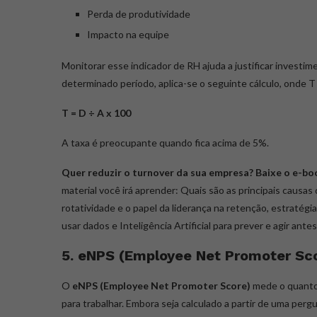
Perda de produtividade
Impacto na equipe
Monitorar esse indicador de RH ajuda a justificar investi
determinado período, aplica-se o seguinte cálculo, onde T 
T = D ÷ A x 100
A taxa é preocupante quando fica acima de 5%.
Quer reduzir o turnover da sua empresa? Baixe o e-bo
material você irá aprender: Quais são as principais causas
rotatividade e o papel da liderança na retenção, estratég
usar dados e Inteligência Artificial para prever e agir ante
5. eNPS (Employee Net Promoter Sc
O
eNPS (Employee Net Promoter Score)
mede o quanto
para trabalhar. Embora seja calculado a partir de uma perg