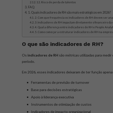
12. Risco de perda de talentos
FAQ
1. Quais indicadores de RH são mais estratégicos em 2026?
2. Com que frequência os indicadores de RH devem ser ana
3. Indicadores de RH impactam diretamente o financeiro da
4. Qual a diferença entre indicadores de RH e People Analyt
5. Como começar a estruturar indicadores de RH na empres
O que são indicadores de RH?
Os
indicadores de RH
são métricas utilizadas para med
período.
Em 2026, esses indicadores deixaram de ter função apenas
Ferramentas de previsão de turnover
Base para decisões estratégicas
Apoio à liderança executiva
Instrumentos de otimização de custos
Indicadores de impacto organizacional