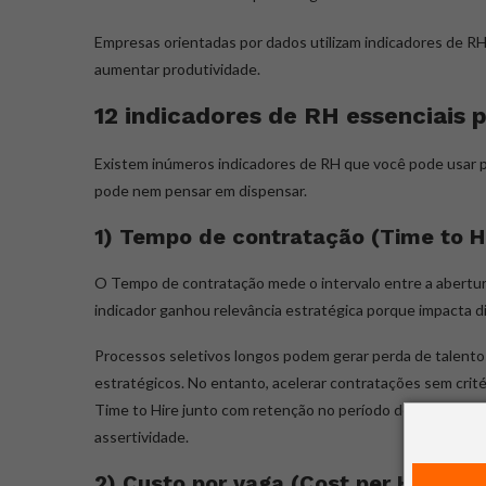
Empresas orientadas por dados utilizam indicadores de RH
aumentar produtividade.
12 indicadores de RH essenciais 
Existem inúmeros indicadores de RH que você pode usar p
pode nem pensar em dispensar.
1) Tempo de contratação (Time to H
O Tempo de contratação mede o intervalo entre a abertura
indicador ganhou relevância estratégica porque impacta 
Processos seletivos longos podem gerar perda de talento
estratégicos. No entanto, acelerar contratações sem crité
Time to Hire junto com retenção no período de experiência 
assertividade.
2) Custo por vaga (Cost per Hire)