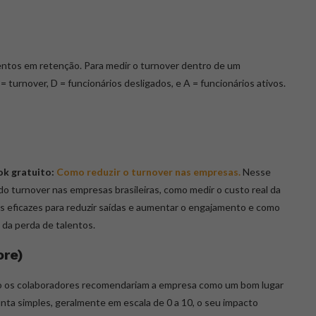
mentos em retenção. Para medir o turnover dentro de um
= turnover, D = funcionários desligados, e A = funcionários ativos.
ok gratuito:
Como reduzir o turnover nas empresas.
Nesse
 do turnover nas empresas brasileiras, como medir o custo real da
ias eficazes para reduzir saídas e aumentar o engajamento e como
s da perda de talentos.
ore)
 os colaboradores recomendariam a empresa como um bom lugar
unta simples, geralmente em escala de 0 a 10, o seu impacto