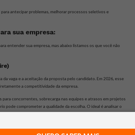
 para antecipar problemas, melhorar processos seletivos e
para sua empresa:
ara entender sua empresa, mas abaixo listamos os que você não
ire)
 da vaga e a aceitação da proposta pelo candidato. Em 2026, esse
diretamente a competitividade da empresa.
s para concorrentes, sobrecarga nas equipes e atrasos em projetos
rio pode comprometer a qualidade da escolha. O ideal é analisar o
e performance inicial, garantindo equilíbrio entre velocidade e