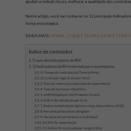
ajudam a reduzir riscos, melhorar a qualidade das contrat
Neste artigo, você vai conhecer os 12 principais indicad
forma estratégica.
SAIBA MAIS:
AFINAL, O QUE É PEOPLE DATA E COMO
Índice de conteúdos
O que são indicadores de RH?
12 indicadores de RH essenciais para sua empresa:
1) Tempo de contratação (Time to Hire)
2) Custo por vaga (Cost per Hire)
3. Taxa de retenção no período de experiência
4. Taxa de turnover voluntário
5. eNPS (Employee Net Promoter Score)
6. Índice de satisfação por área
7. Representatividade (gênero, raça, faixa etária e PCD)
8. Percentual de metas atingidas
9. Variação de performance individual
10. ROI de capacitação
11. Índice de sucessão por cargo crítico