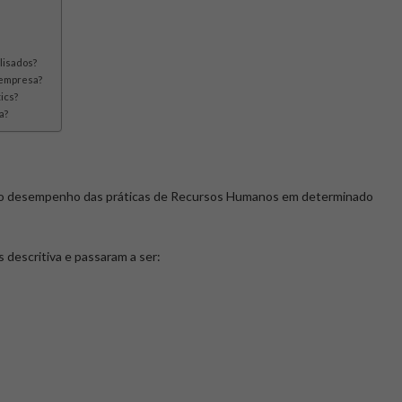
lisados?
 empresa?
ics?
a?
ir o desempenho das práticas de Recursos Humanos em determinado
 descritiva e passaram a ser: