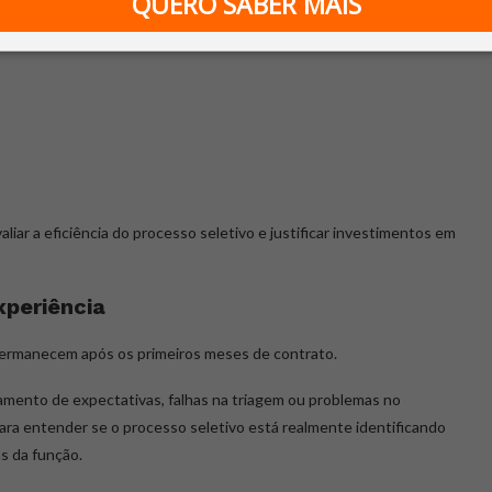
QUERO SABER MAIS
reencher uma posição e deve considerar:
liar a eficiência do processo seletivo e justificar investimentos em
xperiência
permanecem após os primeiros meses de contrato.
amento de expectativas, falhas na triagem ou problemas no
ara entender se o processo seletivo está realmente identificando
as da função.