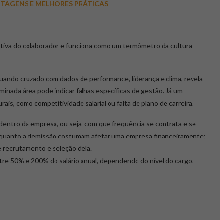
NTAGENS E MELHORES PRÁTICAS
ativa do colaborador e funciona como um termômetro da cultura
Quando cruzado com dados de performance, liderança e clima, revela
ada área pode indicar falhas específicas de gestão. Já um
ais, como competitividade salarial ou falta de plano de carreira.
 dentro da empresa, ou seja, com que frequência se contrata e se
o quanto a demissão costumam afetar uma empresa financeiramente;
de recrutamento e seleção dela.
tre 50% e 200% do salário anual, dependendo do nível do cargo.