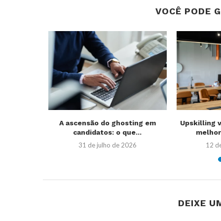
VOCÊ PODE 
O que é,
A ascensão do ghosting em
Upskilling v
..
candidatos: o que...
melhor
26
31 de julho de 2026
12 d
DEIXE U