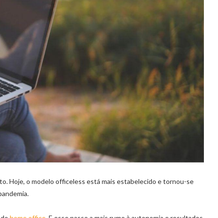
to. Hoje, o modelo officeless está mais estabelecido e tornou-se
-pandemia.
m do
home office
. E esse passo a mais rumo à autonomia e resultados