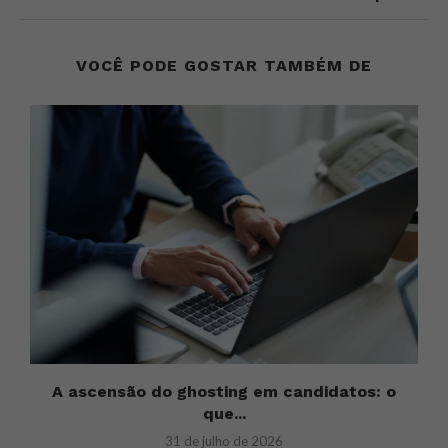
VOCÊ PODE GOSTAR TAMBÉM DE
H
A ascensão do ghosting em candidatos: o
U
que...
31 de julho de 2026