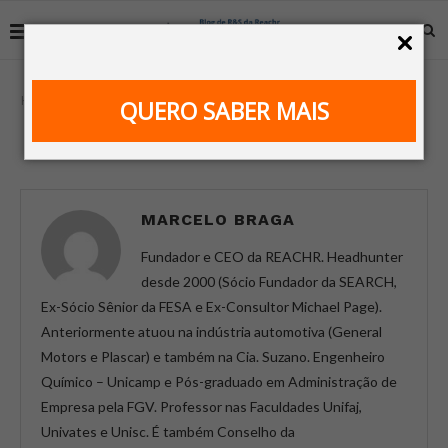
Home
Autor
QUERO SABER MAIS
AUTOR
MARCELO BRAGA
MARCELO BRAGA
Fundador e CEO da REACHR. Headhunter
desde 2000 (Sócio Fundador da SEARCH,
Ex-Sócio Sênior da FESA e Ex-Consultor Michael Page).
Anteriormente atuou na indústria automotiva (General
Motors e Plascar) e também na Cia. Suzano. Engenheiro
Químico – Unicamp e Pós-graduado em Administração de
Empresa pela FGV. Professor nas Faculdades Unifaj,
Univates e Unisc. É também Conselho da