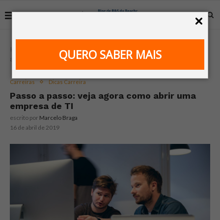
Home
Carreiras
Passo a passo: veja agora como
QUERO SABER MAIS
abrir uma empresa de TI
Carreiras
Dicas Carreira
Passo a passo: veja agora como abrir uma
empresa de TI
escrito por
Marcelo Braga
16 de abril de 2019