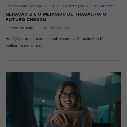
Recrutamento e Seleção
RH
RH estratégico
RH humanizado
GERAÇÃO Z E O MERCADO DE TRABALHO: O
FUTURO CHEGOU
por
Marcelo Braga
10 de julho de 2025
Você já parou para pensar sobre como a Geração Z está
moldando o futuro do…