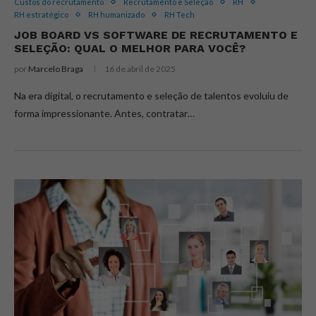
Custos do recrutamento
Recrutamento e Seleção
RH
RH estratégico
RH humanizado
RH Tech
JOB BOARD VS SOFTWARE DE RECRUTAMENTO E
SELEÇÃO: QUAL O MELHOR PARA VOCÊ?
por
Marcelo Braga
16 de abril de 2025
Na era digital, o recrutamento e seleção de talentos evoluiu de
forma impressionante. Antes, contratar…