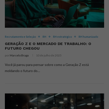
Recrutamento e Seleção
RH
RH estratégico
RH humanizado
GERAÇÃO Z E O MERCADO DE TRABALHO: O
FUTURO CHEGOU
por
Marcelo Braga
10 de julho de 2025
Você já parou para pensar sobre como a Geração Z está
moldando o futuro do…