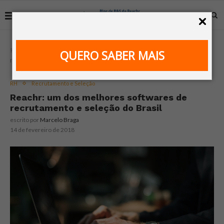
Home
RH
Reachr: um dos melhores softwares de
QUERO SABER MAIS
recrutamento e seleção do Brasil
RH
Recrutamento e Seleção
Reachr: um dos melhores softwares de
recrutamento e seleção do Brasil
escrito por
Marcelo Braga
14 de fevereiro de 2018