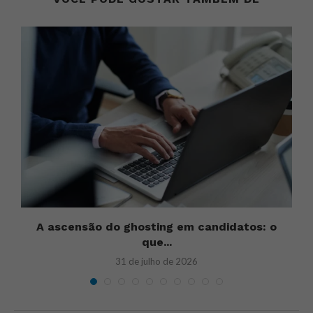
u
A ascensão do ghosting em candidatos: o
U
que...
31 de julho de 2026