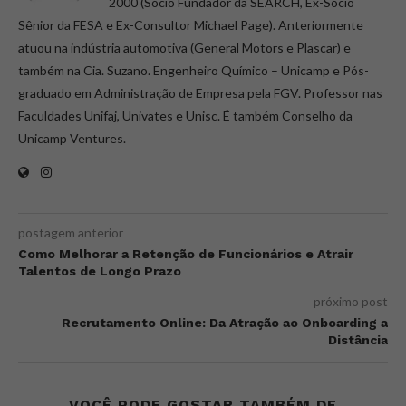
2000 (Sócio Fundador da SEARCH, Ex-Sócio
Sênior da FESA e Ex-Consultor Michael Page). Anteriormente
atuou na indústria automotiva (General Motors e Plascar) e
também na Cia. Suzano. Engenheiro Químico – Unicamp e Pós-
graduado em Administração de Empresa pela FGV. Professor nas
Faculdades Unifaj, Univates e Unisc. É também Conselho da
Unicamp Ventures.
postagem anterior
Como Melhorar a Retenção de Funcionários e Atrair
Talentos de Longo Prazo
próximo post
Recrutamento Online: Da Atração ao Onboarding a
Distância
VOCÊ PODE GOSTAR TAMBÉM DE