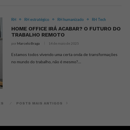
RH
RH estratégico
RH humanizado
RH Tech
HOME OFFICE IRÁ ACABAR? O FUTURO DO
TRABALHO REMOTO
por
Marcelo Braga
14 de maio de 2025
Estamos todos vivendo uma certa onda de transformações
no mundo do trabalho, não é mesmo?…
ES
POSTS MAIS ANTIGOS