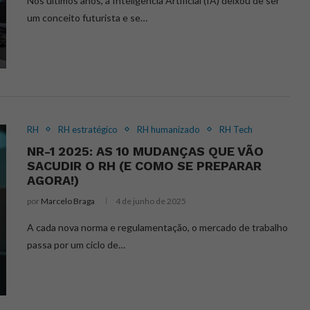
Nos últimos anos, a Inteligência Artificial (IA) deixou de ser
um conceito futurista e se…
RH
RH estratégico
RH humanizado
RH Tech
NR-1 2025: AS 10 MUDANÇAS QUE VÃO
SACUDIR O RH (E COMO SE PREPARAR
AGORA!)
por
Marcelo Braga
4 de junho de 2025
A cada nova norma e regulamentação, o mercado de trabalho
passa por um ciclo de…