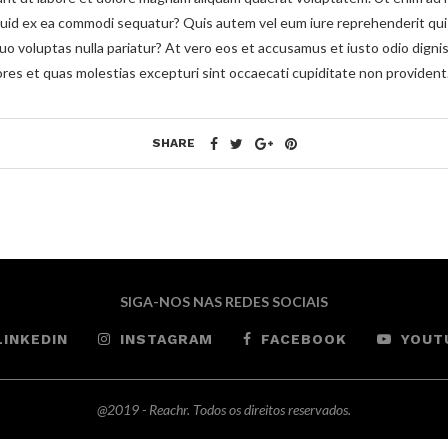
liquid ex ea commodi sequatur? Quis autem vel eum iure reprehenderit qui 
quo voluptas nulla pariatur? At vero eos et accusamus et iusto odio digni
res et quas molestias excepturi sint occaecati cupiditate non provident
SHARE
SIGA-NOS NAS REDES SOCIAIS
LINKEDIN
INSTAGRAM
FACEBOOK
YOUT
@2019 - Reachr. Todos os direitos reservados.