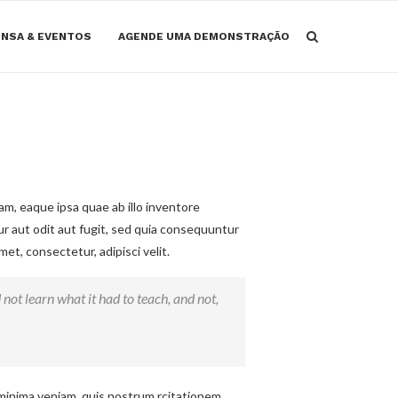
NSA & EVENTOS
AGENDE UMA DEMONSTRAÇÃO
m, eaque ipsa quae ab illo inventore
ur aut odit aut fugit, sed quia consequuntur
t, consectetur, adipisci velit.
d not learn what it had to teach, and not,
minima veniam, quis nostrum rcitationem