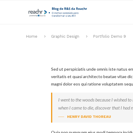
Home
Graphic Design
Portfolio Demo 9
Sed ut perspiciatis unde omnis iste natus e
veritatis et quasi architecto beatae vitae d
magni dolor eos qui ratione voluptatem sequi
I went to the woods because I wished to li
when I came to die, discover that I had n
HENRY DAVID THOREAU
Quia non numquam eius modi tempora incidun