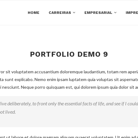
HOME
CARREIRAS
EMPRESARIAL
IMPRE
PORTFOLIO DEMO 9
rror sit voluptatem accusantium doloremque laudantium, totam rem aperia
icta sunt explicabo. Nemo enim ipsam luptatem quia voluptas sit aspernat
 nesciunt. Neque porro quisquam est, qui dolorem ipsum quia dolor sit ame
ve deliberately, to front only the essential facts of life, and see if I coul
ot lived.
t ut labore et dolore magnam aliquam quaerat voluptatem. Ut enim ad 